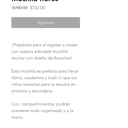
Precio
Precio
 $780.00 
$702.00
de
oferta
Agotado
¡Prepárate para el regreso a clases
con nuestra adorable mochila
escolar con diseño de florecitas!
Esta mochila es perfecta para llevar
libros, cuadernos y todo lo que tus
niños necesitan para la escuela en
primaria y secundaria.
Con compartimientos, podrán
mantener todo organizado y a la
mano.