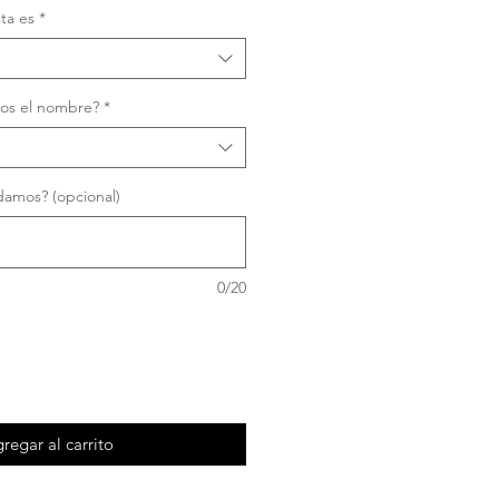
erta
sta es
*
os el nombre?
*
amos? (opcional)
0/20
regar al carrito