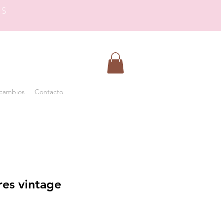
OS
 cambios
Contacto
res vintage
ecio