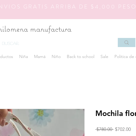
NVIOS GRATIS ARRIBA DE $4,000 PES
hilomena manufactura
ductos
Niña
Mamá
Niño
Back to school
Sale
Politica de
Mochila flo
Precio
Pr
 $780.00 
$702.00
de