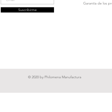
Garantía de los p
Suscribirme
© 2020 by Philomena Manufactura