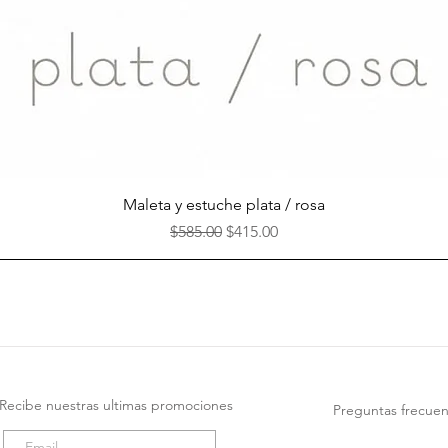
Vista rápida
Maleta y estuche plata / rosa
Precio
Precio de oferta
$585.00
$415.00
Recibe nuestras ultimas promociones
Preguntas frecuen