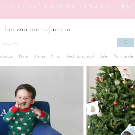
NVIOS GRATIS ARRIBA DE $4,000 PES
hilomena manufactura
ductos
Niña
Mamá
Niño
Back to school
Sale
Politica de