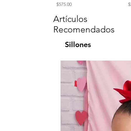
Precio
P
$575.00
$
Artículos
Recomendados
Sillones