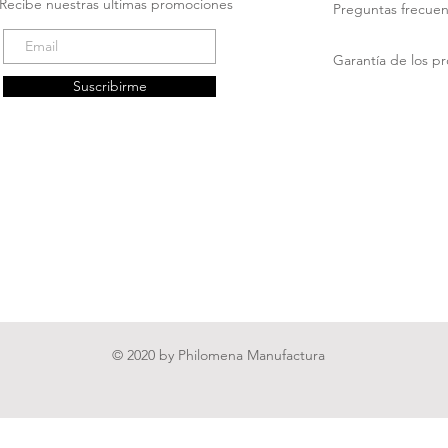
Recibe nuestras ultimas promociones
Preguntas frecuen
Garantía de los p
Suscribirme
© 2020 by Philomena Manufactura