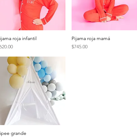
Vista rápida
Vista rápida
ijama roja infantil
Pijama roja mamá
recio
Precio
620.00
$745.00
Vista rápida
ipee grande