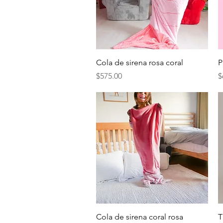
Vista rápida
Cola de sirena rosa coral
P
Precio
P
$575.00
$
Vista rápida
Cola de sirena coral rosa
T