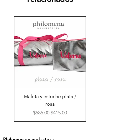
Maleta y estuche plata /
Maleta marino / nar
rosa
Precio
Precio de oferta
$585.00
$415.00
Philomenamanufactura