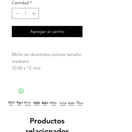
Cantidad
*
Agregar al carrito
Moño en divertidos colores tamaño
mediano
10.50 x 12 cms
Productos
relacionados