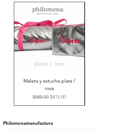
Maleta y estuche plata /
Maleta marino / nar
rosa
Precio
Precio de oferta
$585.00
$415.00
Philomenamanufactura