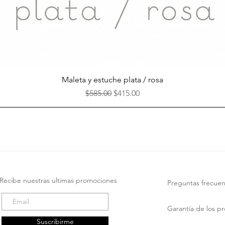
Vista rápida
Maleta y estuche plata / rosa
Precio
Precio de oferta
$585.00
$415.00
Recibe nuestras ultimas promociones
Preguntas frecuen
Garantía de los p
Suscribirme