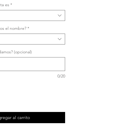
sta es
*
os el nombre?
*
amos? (opcional)
0/20
regar al carrito