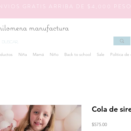
NVIOS GRATIS ARRIBA DE $4,000 PES
hilomena manufactura
ductos
Niña
Mamá
Niño
Back to school
Sale
Politica de
Cola de sir
Precio
$575.00