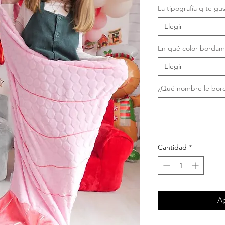
La tipografía q te gu
Elegir
En qué color bordam
Elegir
¿Qué nombre le bord
Cantidad
*
Ag