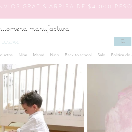
NVIOS GRATIS ARRIBA DE $4,000 PES
hilomena manufactura
ductos
Niña
Mamá
Niño
Back to school
Sale
Politica de