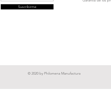
Garantía de los p
Suscribirme
© 2020 by Philomena Manufactura