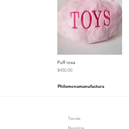
Vista rápida
Puff rosa
Precio
$450.00
Philomenamanufactura
Tienda
Nosotros