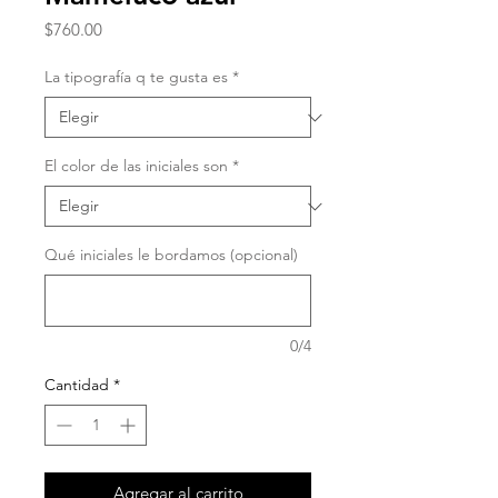
Precio
$760.00
La tipografía q te gusta es
*
El color de las iniciales son
*
Qué iniciales le bordamos (opcional)
0/4
Cantidad
*
Agregar al carrito