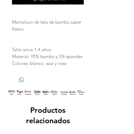
Mameluco de tela de bambú super
fresco.
Talla única 1-4 años
Material: 95% bambú y 5% spandex
Colores; blanco, azul y rosa
Productos
relacionados