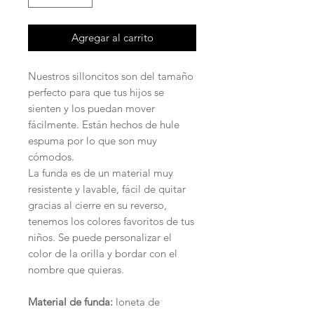
Agregar al carrito
Nuestros silloncitos son del tamaño
perfecto para que tus hijos se
sienten y los puedan mover
fácilmente. Están hechos de hule
espuma por lo que son muy
cómodos.
La funda es de un material muy
resistente y lavable, fácil de quitar
gracias al cierre en su reverso,
tenemos los colores favoritos de tus
niños. Se puede personalizar el
color de la orilla y bordar con el
nombre que quieras.
Material de funda:
loneta de