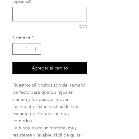
(opcional)
0/20
Cantidad
*
Agregar al carrito
Nuestros silloncitos son del tamaño
perfecto para que tus hijos se
sienten y los puedan mover
fácilmente. Están hechos de hule
espuma por lo que son muy
cómodos.
La funda es de un material muy
resistente y lavable, fácil de quitar