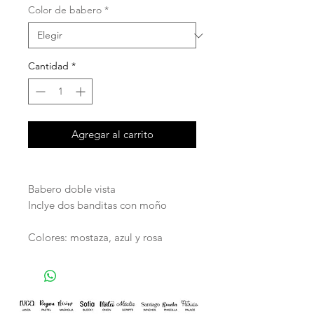
Color de babero
*
Cantidad
*
Agregar al carrito
Babero doble vista
Inclye dos banditas con moño
Colores: mostaza, azul y rosa