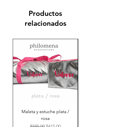
Productos
relacionados
Maleta y estuche plata /
Maleta marino / nar
rosa
Precio
Precio de oferta
$585.00
$415.00